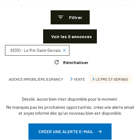
Filtrer
Voir les
0
annonces
93310 - Le Pré-Saint-Gervais
Réinitialiser
AGENCE IMMOBILIÈRE À DRANCY
VENTE
LE PRE ST GERVAIS
Désolé, aucun bien n'est disponible pour le moment.
Ne manquez pas les prochaines opportunités, créez une alerte email
et soyez informé dès qu'un nouveau bien est disponible.
CRÉER UNE ALERTE E-MAIL