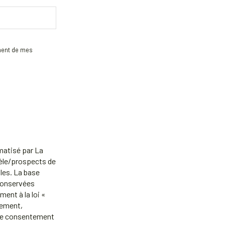
ement de mes
rmatisé par La
tèle/prospects de
les. La base
 conservées
ent à la loi «
cement,
otre consentement