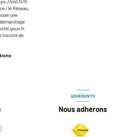
ps://cnil.fr/fr
ce / le Réseau,
esser une
au démarchage
ctel.gouv.fr
.
 inscrire de
tions
ADHÉRENTS
e
Nous adhérons