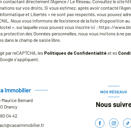
 contactant directement l’Agence / Le Réseau. Consultez le site
htt
mations sur vos droits. Si vous estimez, après avoir contacté l'Agen
 Informatique et Libertés » ne sont pas respectés, vous pouvez adr
 CNIL. Nous vous informons de l’existence de la liste d'opposition 
octel », sur laquelle vous pouvez vous inscrire ici :
https://www.blo
 la protection des Données personnelles, nous vous invitons à ne pas
s dans le champ de saisie libre.
égé par reCAPTCHA, les
Politiques de Confidentialité
et es
Condi
Google s'appliquent.
a Immobilier
NOS RÉSEAUX
e Maurice Bernard
Nous suivr
00
Drancy
 60 04 42
act@casaimmobilier.fr