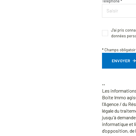
Téléphone *
J'ai pris conn
données perso
* Champs obligatoi
ENVOYER
**
Les informations 
Boite Immo agiss
l'Agence / du Ré
légale du traitem
jusqu'à demande 
informatique et l
d’opposition, de