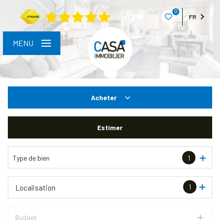
0
FR
MENU
Acheter
De l'ancien
Estimer
Type de bien
1
1
Localisation
Budget