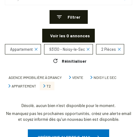
Filtrer
Voir les
0
annonces
Appartement
93130 - Noisy-le-Sec
2 Pièces
Réinitialiser
AGENCE IMMOBILIÈRE À DRANCY
VENTE
NOISY LE SEC
APPARTEMENT
T2
Désolé, aucun bien n'est disponible pour le moment.
Ne manquez pas les prochaines opportunités, créez une alerte email
et soyez informé dès qu'un nouveau bien est disponible.