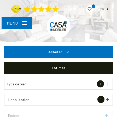
0
FR
MENU
Acheter
De l'ancien
Estimer
Type de bien
1
1
Localisation
Budget