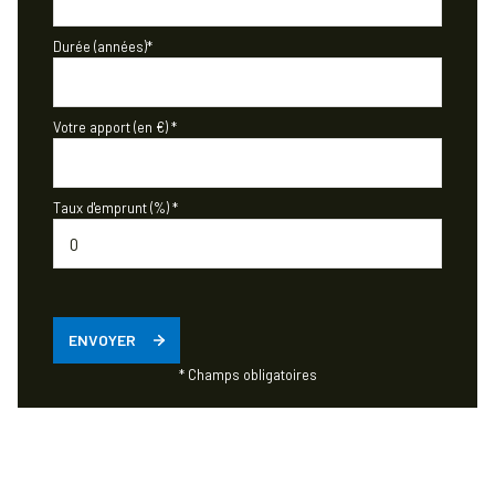
Durée (années)*
Votre apport (en €) *
Taux d'emprunt (%) *
ENVOYER
* Champs obligatoires