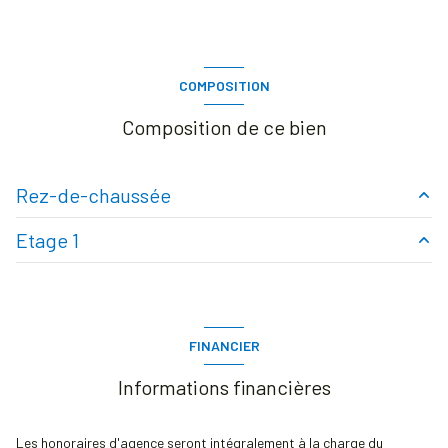
COMPOSITION
Composition de ce bien
Rez-de-chaussée
Etage 1
entrée - salon -cuisine ouverte
26 m²
chambre 1
11.3 m²
chambre 2
10 m²
1.3 m²
FINANCIER
wc
1.1 m²
Informations financières
terrasse
m²
sde avec wc
3.3 m²
Les honoraires d'agence seront intégralement à la charge du