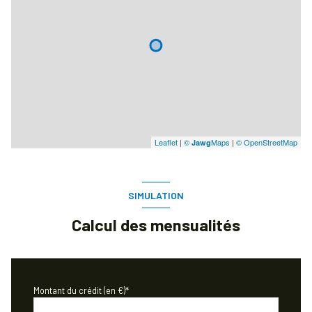
Leaflet
|
©
Maps
|
© OpenStreetMap
Jawg
SIMULATION
Calcul des mensualités
Montant du crédit (en €)*