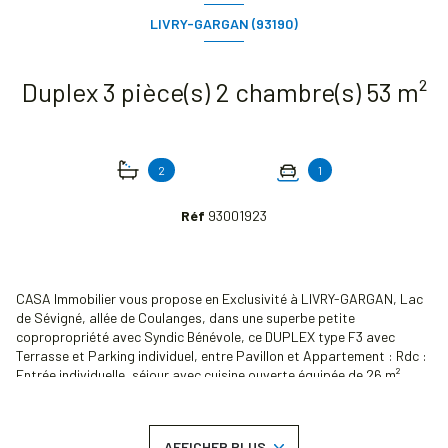
LIVRY-GARGAN (93190)
Duplex 3 pièce(s) 2 chambre(s) 53 m²
2
1
Réf
93001923
CASA Immobilier vous propose en Exclusivité à LIVRY-GARGAN, Lac
de Sévigné, allée de Coulanges, dans une superbe petite
copropropriété avec Syndic Bénévole, ce DUPLEX type F3 avec
Terrasse et Parking individuel, entre Pavillon et Appartement : Rdc :
Entrée individuelle, séjour avec cuisine ouverte équipée de 26 m²,
accès sur une grande terrasse, suite parentale (chambre + salle
d'eau) wc séparés. Accès direct sur cellier extérieur. Etage : suite
parentale (chambre + salle d'eau avec wc). Très belle hauteur sous
AFFICHER PLUS