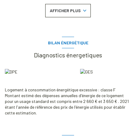
grande terrasse carrelée, grande chambre (17 m²) avec wc, boudoir.
Etage : 2 chambres (14 m² et 8 m²), salle de bains avec wc, placard.
AFFICHER PLUS
Sous-sol total avec garage, grande pièce carrelée (salle de
musique), buanderie, chaufferie.
Découvrez dès maintenant ce Pavillon grâce à sa VIsite
Virtuelle 360° disponible sur le site de CASA Immobilier.
Classe Energie : F (chauffage gaz). Honoraires charge vendeur.
Agent Immobilier.
BILAN ÉNERGÉTIQUE
Les informations sur les risques auxquels ce bien est exposé sont
disponibles sur le site Géorisques : www.georisques.gouv.fr
Diagnostics énergetiques
Logement à consommation énergétique excessive : classe F
Montant estimé des dépenses annuelles d'énergie de ce logement
pour un usage standard est compris entre 2 660 € et 3 650 € . 2021
étant l'année de référence des prix de l'énergie utilisés pour établir
cette estimation.