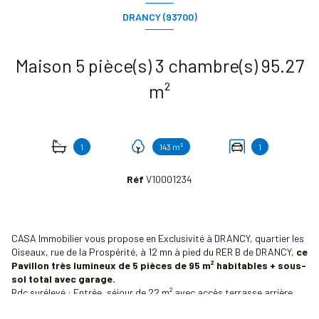
DRANCY (93700)
Maison 5 pièce(s) 3 chambre(s) 95.27
m²
1
143 m²
1
Réf
V10001234
CASA Immobilier vous propose en Exclusivité à DRANCY, quartier les
Oiseaux, rue de la Prospérité, à 12 mn à pied du RER B de DRANCY,
ce
Pavillon très lumineux de 5 pièces de 95 m² habitables + sous-
sol total avec garage.
Rdc surélevé : Entrée, séjour de 22 m² avec accès terrasse arrière,
salle à manger donnant sur une grande cuisine équipée et sur une