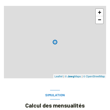
+
−
Leaflet
|
©
Maps
|
© OpenStreetMap
Jawg
SIMULATION
Calcul des mensualités