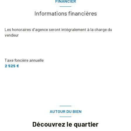
FINANCIER
cuisine séparée (équipée)
Informations financières
Chauffage individuel : chaudière (gaz)
Les honoraires d'agence seront intégralement à la charge du
vendeur
1 garage(s)
3 niveau(x)
Taxe foncière annuelle
2 525 €
terrasse
arboré
quartier LES OISEAUX, RER B DRANCY Les Oiseaux
AUTOUR DU BIEN
Découvrez le quartier