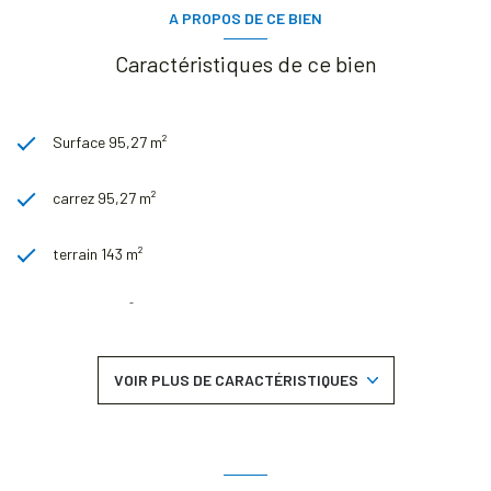
A PROPOS DE CE BIEN
Caractéristiques de ce bien
Surface 95,27 m²
carrez 95,27 m²
terrain 143 m²
séjour 22 m²
3 chambre(s)
VOIR PLUS DE CARACTÉRISTIQUES
1 salle(s) de bain
construit en 1960