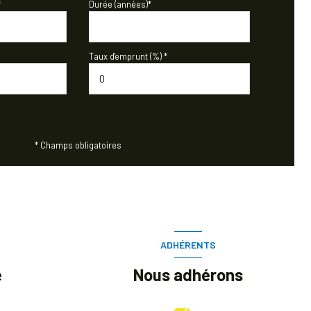
*
Durée (années)*
Taux d'emprunt (%) *
* Champs obligatoires
ADHÉRENTS
e
Nous adhérons