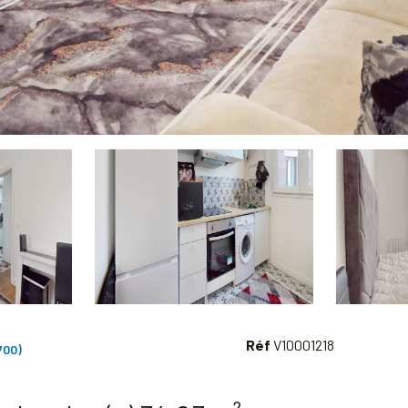
Réf
V10001218
700)