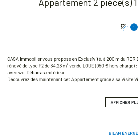
1
CASA Immobilier vous propose en Exclusivité, à 200 m du RER 
rénové de type F2 de 34.23 m² vendu LOUE (950 € hors charge) : 
avec wc. Débarras.extérieur.
Découvrez dès maintenant cet Appartement grâce à sa Visite Virt
Classe énergie : F
Bien soumis au statut juridique de la Copropriété Charges annu
du budget prévisionnel vendeur) : 1 710.96 €.
AFFICHER PL
Honoraires charge vendeur. Agent Immobilier.
Les informations sur les risques auxquels ce bien est exposé son
www.georisques.gouv.fr
BILAN ÉNERGÉ