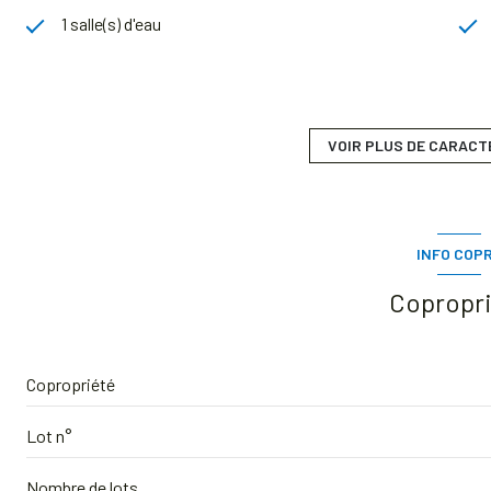
1 salle(s) d'eau
cuisine séparée (semi-équipée)
1 niveau(x)
VOIR PLUS DE CARACT
4 étage(s)
INFO COP
cave
Copropr
Copropriété
Lot n°
Nombre de lots