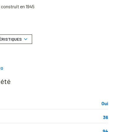
construit en 1945
Chauffage individuel : convecteur (electrique)
2ème étage
ÉRISTIQUES
vue double exposition
RO
quartier LES OISEAUX, RER B de DRANCY, RER B
DRANCY, RER B DRANCY Les Oiseaux
iété
Oui
36
94