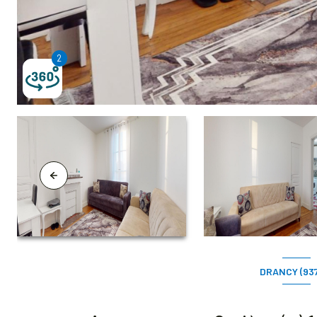
2
2
DRANCY (93