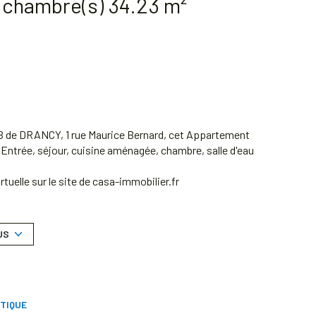
Appartement 2 pièce(s) 1 chambre(s) 34.23 m²
B de DRANCY, 1 rue Maurice Bernard, cet Appartement
Entrée, séjour, cuisine aménagée, chambre, salle d'eau
uelle sur le site de casa-immobilier.fr
elles de copropriété (Montant moyen annuel quote-part
US
t disponibles sur le site Géorisques :
TIQUE