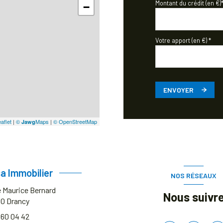
Montant du crédit (en €)
−
Votre apport (en €) *
ENVOYER
aflet
|
©
Maps
|
© OpenStreetMap
Jawg
a Immobilier
NOS RÉSEAUX
e Maurice Bernard
Nous suivr
00
Drancy
 60 04 42