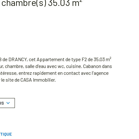
Appartement 2 pièce(s) 1 chambre(s) 35.03 m²
B de DRANCY, cet Appartement de type F2 de 35.03 m²
ur, chambre, salle d'eau avec wc, cuisine. Cabanon dans
intéresse, entrez rapidement en contact avec l'agence
 le site de CASA Immobilier.
uelles de copropriété (Montant moyen annuel quote-part
US
t disponibles sur le site Géorisques :
TIQUE
t disponibles sur le site
Géorisques