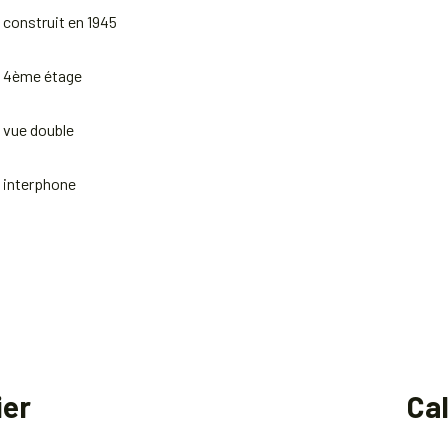
construit en 1945
4ème étage
vue double
interphone
ier
Ca