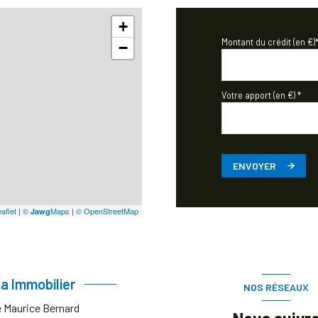
+
Montant du crédit (en €)
−
Votre apport (en €) *
ENVOYER
aflet
|
©
Maps
|
© OpenStreetMap
Jawg
a Immobilier
NOS RÉSEAUX
e Maurice Bernard