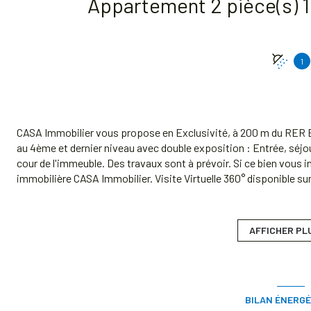
1
CASA Immobilier vous propose en Exclusivité, à 200 m du RER 
au 4ème et dernier niveau avec double exposition : Entrée, séjo
cour de l'immeuble. Des travaux sont à prévoir. Si ce bien vous 
immobilière CASA Immobilier. Visite Virtuelle 360° disponible sur
Logement à consommation énergétique excessive : G
Bien soumis au statut juridique de la Copropriété. Charges ann
du budget prévisionnel vendeur) : 1638 €.
AFFICHER PL
Honoraires charge vendeur. Agent Immobilier.
Les informations sur les risques auxquels ce bien est exposé son
www.georisques.gouv.fr
BILAN ÉNERGÉ
Les informations sur les risques auxquels ce bien est exposé son