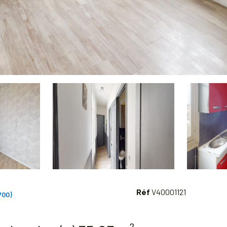
Réf
V40001121
700)