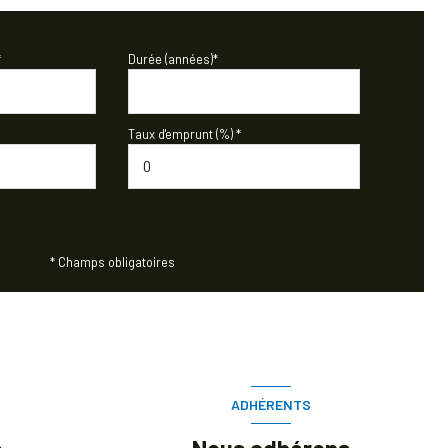
*
Durée (années)*
Taux d'emprunt (%) *
* Champs obligatoires
ADHÉRENTS