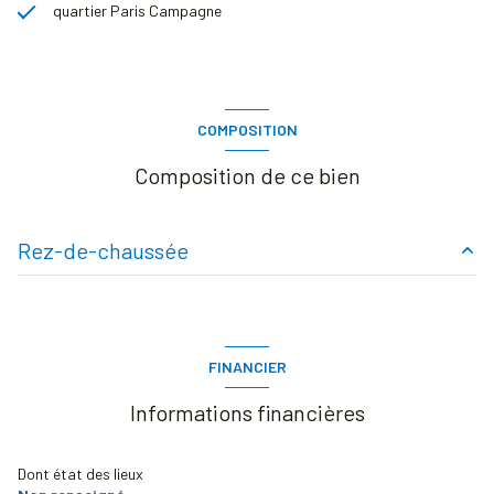
quartier Paris Campagne
COMPOSITION
Composition de ce bien
Rez-de-chaussée
entrée
2.6 m²
cuisine
7.15 m²
FINANCIER
wc
m²
Informations financières
salle de bains
3.35 m²
séjour
14.85 m²
Dont état des lieux