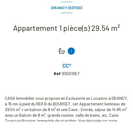
DRANCY (93700)
Appartement 1 pièce(s) 29.54 m²
1
CC*
Réf
93001957
CASA Immobilier vous propose en Exclusivité en Location à DRANCY,
à 15 mn à pied du RER B du BOURGET, cet Appartement lumineux de
29.54 m² + un balcon de 8 m² et une Cave : Entrée, séjour de 14.85 m²
avec un Balcon de 8 m², grande cuisine, salle de bains, wc, Cave.
Zone pavillonaire. Immeuble de standing. Vue dégagée sur zone
pavillonnaire. Classe Energie : E (chauffage électrique) Loyer: 750.00
€* Dont provision sur charges : 70 € par mois (régularisation