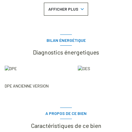
annuelle) Honoraires charge locataire : 384,02 € TTC Agent
AFFICHER PLUS
Immobilier Frais de visite / dossier / rédaction du bail 295,40 € TTC
dont honoraires état des lieux : 88,62 € TTC Dépôt de garantie : 680
€ CASA IMMOBILIER DRANCY - William de Paoli - 01 41 60 04 42 - Plus
d'informations sur www.casa-immobilier.fr (réf. 93001957) Dépôt de
garantie : 680 €
BILAN ÉNERGÉTIQUE
Diagnostics énergetiques
DPE ANCIENNE VERSION
A PROPOS DE CE BIEN
Caractéristiques de ce bien