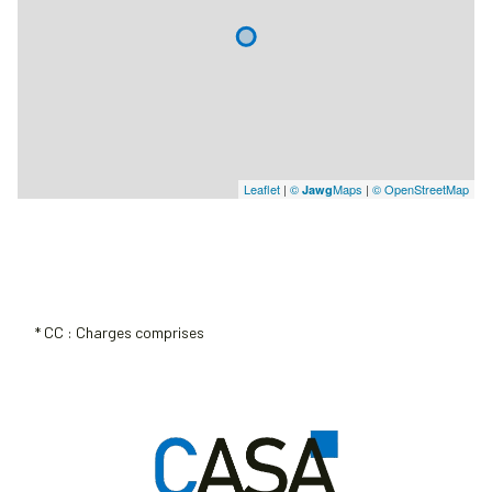
Leaflet
|
©
Maps
|
© OpenStreetMap
Jawg
* CC : Charges comprises