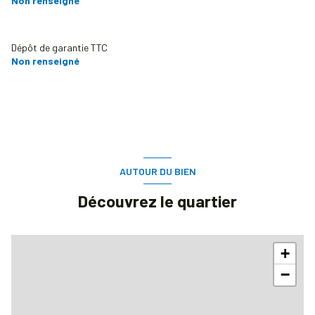
Non renseigné
placard
m²
balcon
m²
Dépôt de garantie TTC
cave
m²
Non renseigné
AUTOUR DU BIEN
Découvrez le quartier
+
−